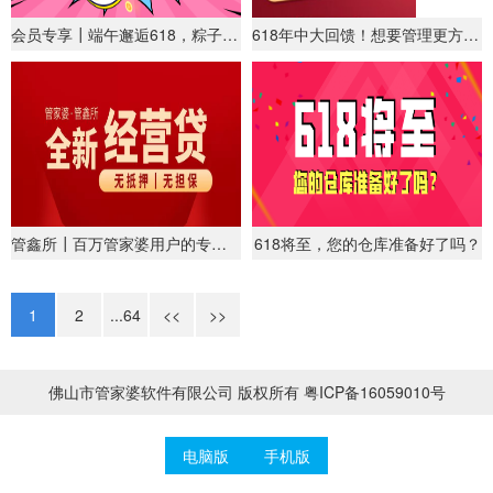
会员专享┃端午邂逅618，粽子&礼品随心兑！
618年中大回馈！想要管理更方便？管家婆iShop了解下！
管鑫所┃百万管家婆用户的专属贷款平台
618将至，您的仓库准备好了吗？
1
2
...64
<<
>>
佛山市管家婆软件有限公司
版权所有
粤ICP备16059010号
电脑版
手机版